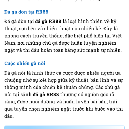
Đá gà đòn tại RR88
Đá gà đòn tại
đá gà RR88
là loại hình thiên về kỹ
thuật, sức bền và chiến thuật của chiến kê. Đây là
phong cách truyền thống, đặc biệt phổ biến tại Việt
Nam, nơi những chú gà được huấn luyện nghiêm
ngặt và thi đấu hoàn toàn bằng sức mạnh tự nhiên.
Cuộc chiến gà nòi
Đá gà nòi là hình thức cá cược được nhiều người ưa
chuộng nhờ sự kết hợp giữa kỹ thuật, bản lĩnh và sự
thông minh của chiến kê thuần chủng. Các chú gà
nòi tại sảnh
đá gà RR88
thường có nguồn gốc rõ
ràng, được nuôi dưỡng và huấn luyện bài bản, trải
qua tuyển chọn nghiêm ngặt trước khi bước vào thi
đấu.