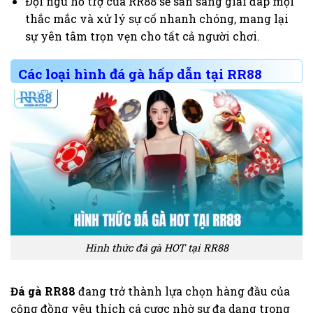
Đội ngũ hỗ trợ của RR88 sẽ sẵn sàng giải đáp mọi
thắc mắc và xử lý sự cố nhanh chóng, mang lại
sự yên tâm trọn vẹn cho tất cả người chơi.
Các loại hình đá gà hấp dẫn tại RR88
Hình thức đá gà HOT tại RR88
Đá gà RR88
đang trở thành lựa chọn hàng đầu của
cộng đồng yêu thích cá cược nhờ sự đa dạng trong