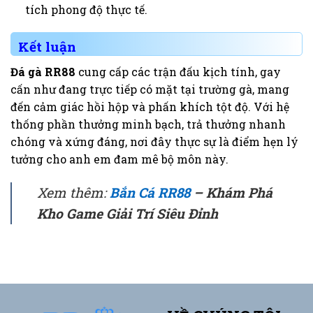
tích phong độ thực tế.
Kết luận
Đá gà RR88
cung cấp các trận đấu kịch tính, gay
cấn như đang trực tiếp có mặt tại trường gà, mang
đến cảm giác hồi hộp và phấn khích tột độ. Với hệ
thống phần thưởng minh bạch, trả thưởng nhanh
chóng và xứng đáng, nơi đây thực sự là điểm hẹn lý
tưởng cho anh em đam mê bộ môn này.
Xem thêm:
Bắn Cá RR88
– Khám Phá
Kho Game Giải Trí Siêu Đỉnh