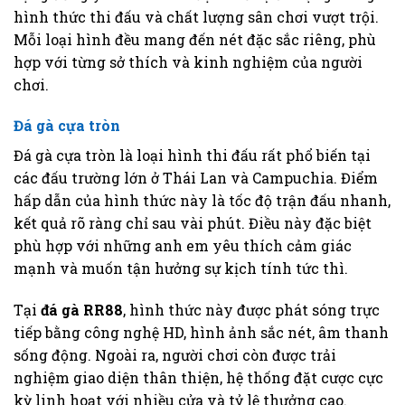
hình thức thi đấu và chất lượng sân chơi vượt trội.
Mỗi loại hình đều mang đến nét đặc sắc riêng, phù
hợp với từng sở thích và kinh nghiệm của người
chơi.
Đá gà cựa tròn
Đá gà cựa tròn là loại hình thi đấu rất phổ biến tại
các đấu trường lớn ở Thái Lan và Campuchia. Điểm
hấp dẫn của hình thức này là tốc độ trận đấu nhanh,
kết quả rõ ràng chỉ sau vài phút. Điều này đặc biệt
phù hợp với những anh em yêu thích cảm giác
mạnh và muốn tận hưởng sự kịch tính tức thì.
Tại
đá gà RR88
, hình thức này được phát sóng trực
tiếp bằng công nghệ HD, hình ảnh sắc nét, âm thanh
sống động. Ngoài ra, người chơi còn được trải
nghiệm giao diện thân thiện, hệ thống đặt cược cực
kỳ linh hoạt với nhiều cửa và tỷ lệ thưởng cao.