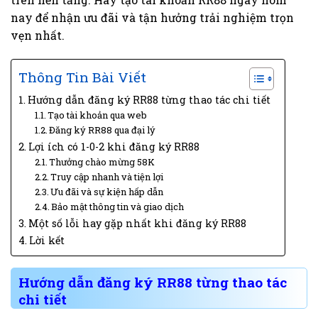
nay để nhận ưu đãi và tận hưởng trải nghiệm trọn
vẹn nhất.
Thông Tin Bài Viết
Hướng dẫn đăng ký RR88 từng thao tác chi tiết
Tạo tài khoản qua web
Đăng ký RR88 qua đại lý
Lợi ích có 1-0-2 khi đăng ký RR88
Thưởng chào mừng 58K
Truy cập nhanh và tiện lợi
Ưu đãi và sự kiện hấp dẫn
Bảo mật thông tin và giao dịch
Một số lỗi hay gặp nhất khi đăng ký RR88
Lời kết
Hướng dẫn đăng ký RR88 từng thao tác
chi tiết