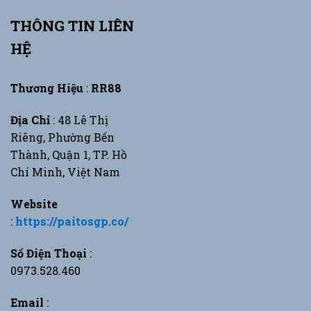
THÔNG TIN LIÊN
HỆ
Thương Hiệu
:
RR88
Địa Chỉ
: 48 Lê Thị
Riêng, Phường Bến
Thành, Quận 1, TP. Hồ
Chí Minh, Việt Nam
Website
:
https://paitosgp.co/
Số Điện Thoại
:
0973.528.460
Email
: