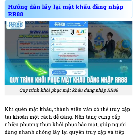
Hướng dẫn lấy lại mật khẩu đăng nhập
RR88
Quy trình khôi phục mật khẩu đăng nhập RR88
Khi quên mật khẩu, thành viên vẫn có thể truy cập
tài khoản một cách dễ dàng. Nền tảng cung cấp
nhiều phương thức khôi phục bảo mật, giúp người
dùng nhanh chóng lấy lại quyền truy cập và tiếp