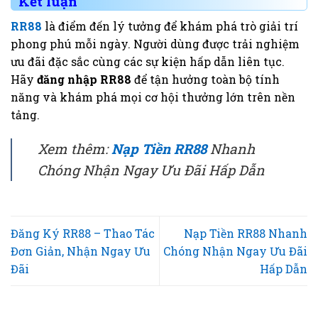
Kết luận
RR88
là điểm đến lý tưởng để khám phá trò giải trí
phong phú mỗi ngày. Người dùng được trải nghiệm
ưu đãi đặc sắc cùng các sự kiện hấp dẫn liên tục.
Hãy
đăng nhập RR88
để tận hưởng toàn bộ tính
năng và khám phá mọi cơ hội thưởng lớn trên nền
tảng.
Xem thêm:
Nạp Tiền RR88
Nhanh
Chóng Nhận Ngay Ưu Đãi Hấp Dẫn
Đăng Ký RR88 – Thao Tác
Nạp Tiền RR88 Nhanh
Đơn Giản, Nhận Ngay Ưu
Chóng Nhận Ngay Ưu Đãi
Đãi
Hấp Dẫn