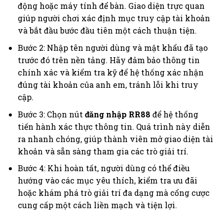
động hoặc máy tính để bàn. Giao diện trực quan
giúp người chơi xác định mục truy cập tài khoản
và bắt đầu bước đầu tiên một cách thuận tiện.
Bước 2: Nhập tên người dùng và mật khẩu đã tạo
trước đó trên nền tảng. Hãy đảm bảo thông tin
chính xác và kiểm tra kỹ để hệ thống xác nhận
đúng tài khoản của anh em, tránh lỗi khi truy
cập.
Bước 3: Chọn nút
đăng nhập RR88
để hệ thống
tiến hành xác thực thông tin. Quá trình này diễn
ra nhanh chóng, giúp thành viên mở giao diện tài
khoản và sẵn sàng tham gia các trò giải trí.
Bước 4: Khi hoàn tất, người dùng có thể điều
hướng vào các mục yêu thích, kiểm tra ưu đãi
hoặc khám phá trò giải trí đa dạng mà cổng cược
cung cấp một cách liền mạch và tiện lợi.