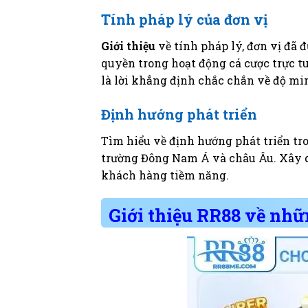
Tính pháp lý của đơn vị
Giới thiệu
về tính pháp lý, đơn vị đã 
quyền trong hoạt động cá cược trực t
là lời khẳng định chắc chắn về độ mi
Định hướng phát triển
Tìm hiểu về định hướng phát triển tr
trường Đông Nam Á và châu Âu. Xây dự
khách hàng tiềm năng.
Giới thiệu RR88 về nhữ