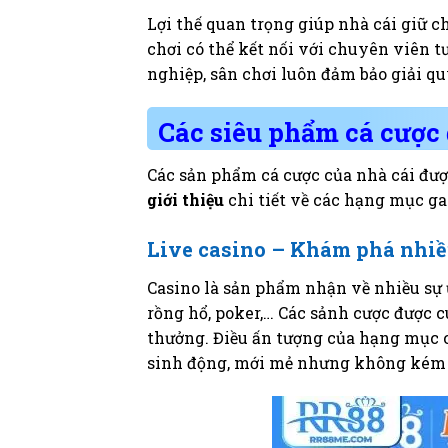
Lợi thế quan trọng giúp nhà cái giữ 
chơi có thể kết nối với chuyên viên t
nghiệp, sân chơi luôn đảm bảo giải qu
Các siêu phẩm cá cược
Các sản phẩm cá cược của nhà cái đượ
giới thiệu
chi tiết về các hạng mục ga
Live casino – Khám phá nhiề
Casino là sản phẩm nhận về nhiều sự 
rồng hổ, poker,… Các sảnh cược được c
thưởng.
Điều ấn tượng của hạng mục c
sinh động, mới mẻ nhưng không kém 