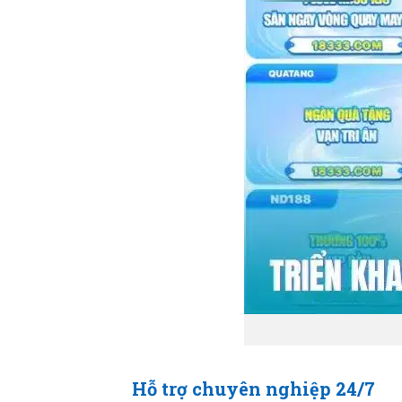
Hỗ trợ chuyên nghiệp 24/7