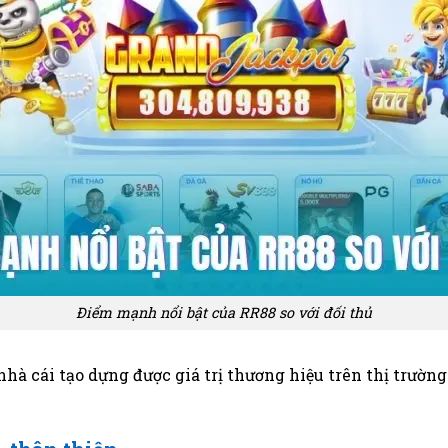
Điểm mạnh nổi bật của RR88 so với đối thủ
 nhà cái tạo dựng được giá trị thương hiệu trên thị trườ