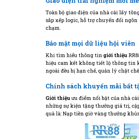
Giao diện trải nghiệm mới mẻ
Toàn bộ giao diện của nhà cái lấy tô
sắp xếp logic, hỗ trợ chuyển đổi ngôn
chạm.
Bảo mật mọi dữ liệu hội viên
Khi tìm hiểu thông tin
giới thiệu
RR88
hiệu cam kết không tiết lộ thông tin 
ngoài đều bị hạn chế, quản lý chặt chẽ
Chính sách khuyến mãi bất t
Giới thiệu
ưu điểm nổi bật của nhà cá
những sự kiện tặng thưởng giá trị, c
quà là: Nạp tiền giờ vàng thưởng khủ