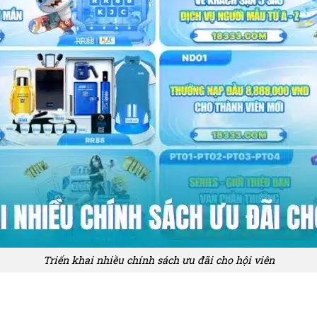
Triển khai nhiều chính sách ưu đãi cho hội viên