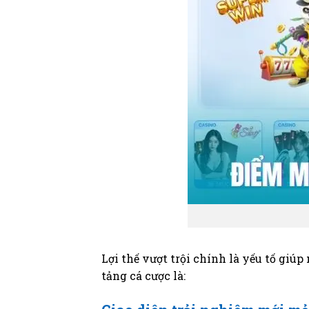
Lợi thế vượt trội chính là yếu tố giúp
tảng cá cược là: