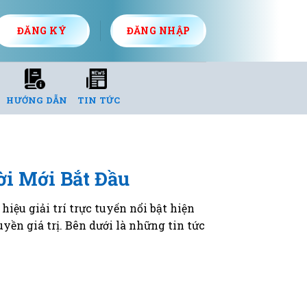
ĐĂNG KÝ
ĐĂNG NHẬP
HƯỚNG DẪN
TIN TỨC
ời Mới Bắt Đầu
ệu giải trí trực tuyến nổi bật hiện
yền giá trị. Bên dưới là những tin tức