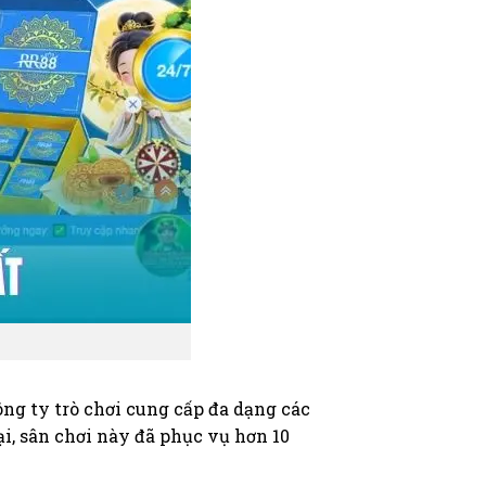
ông ty trò chơi cung cấp đa dạng các
ại, sân chơi này đã phục vụ hơn 10