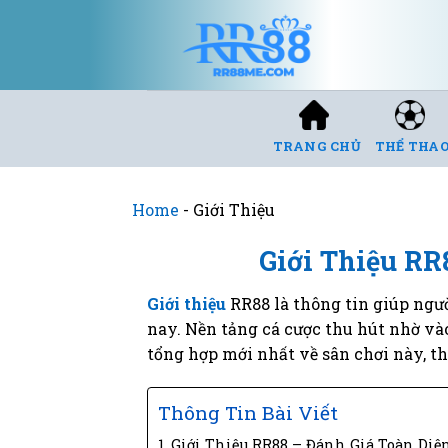
Skip
to
content
TRANG CHỦ
THỂ THA
Home
-
Giới Thiệu
Giới Thiệu RR
Giới thiệu
RR88 là thông tin giúp ngườ
nay. Nền tảng cá cược thu hút nhờ vào
tổng hợp mới nhất về sân chơi này, th
Thông Tin Bài Viết
Giới Thiệu RR88 – Đánh Giá Toàn Diệ