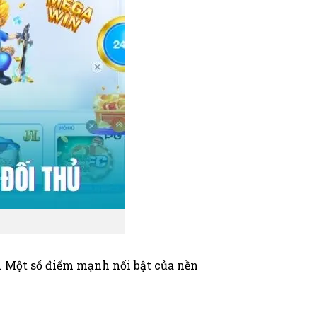
ng. Một số điểm mạnh nổi bật của nền