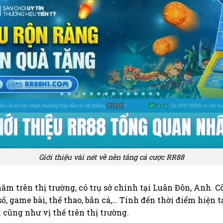
Giới thiệu vài nét về nền tảng cá cược RR88
năm trên thị trường, có trụ sở chính tại Luân Đôn, Anh. C
, game bài, thể thao, bắn cá,… Tính đến thời điểm hiện t
 cũng như vị thế trên thị trường.