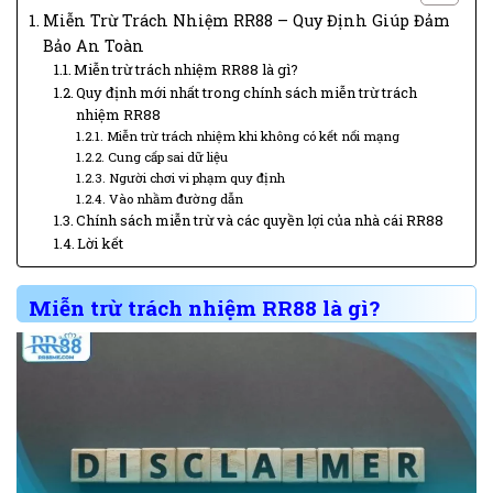
Miễn Trừ Trách Nhiệm RR88 – Quy Định Giúp Đảm
Bảo An Toàn
Miễn trừ trách nhiệm RR88 là gì?
Quy định mới nhất trong chính sách miễn trừ trách
nhiệm RR88
Miễn trừ trách nhiệm khi không có kết nối mạng
Cung cấp sai dữ liệu
Người chơi vi phạm quy định
Vào nhầm đường dẫn
Chính sách miễn trừ và các quyền lợi của nhà cái RR88
Lời kết
Miễn trừ trách nhiệm RR88 là gì?