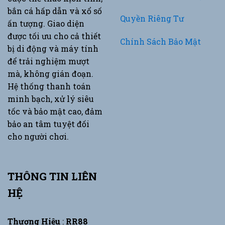
bắn cá hấp dẫn và xổ số
Quyền Riêng Tư
ấn tượng. Giao diện
được tối ưu cho cả thiết
Chính Sách Bảo Mật
bị di động và máy tính
để trải nghiệm mượt
mà, không gián đoạn.
Hệ thống thanh toán
minh bạch, xử lý siêu
tốc và bảo mật cao, đảm
bảo an tâm tuyệt đối
cho người chơi.
THÔNG TIN LIÊN
HỆ
Thương Hiệu
:
RR88