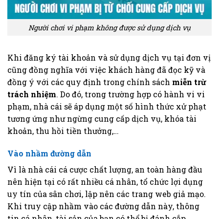
Người chơi vi phạm không được sử dụng dịch vụ
Khi đăng ký tài khoản và sử dụng dịch vụ tại đơn vị
cũng đồng nghĩa với việc khách hàng đã đọc kỹ và
đồng ý với các quy định trong chính sách
miễn trừ
trách nhiệm
. Do đó, trong trường hợp có hành vi vi
phạm, nhà cái sẽ áp dụng một số hình thức xử phạt
tương ứng như ngừng cung cấp dịch vụ, khóa tài
khoản, thu hồi tiền thưởng,…
Vào nhầm đường dẫn
Vì là nhà cái cá cược chất lượng, an toàn hàng đầu
nên hiện tại có rất nhiều cá nhân, tổ chức lợi dụng
uy tín của sân chơi, lập nên các trang web giả mạo.
Khi truy cập nhầm vào các đường dẫn này, thông
tin cá nhân, tài sản của bạn có thể bị đánh cắp