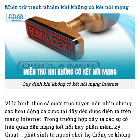
Miễn trừ trách nhiệm khi không có kết nối mạng
Quy định khi không có kết nối mạng Internet
Vì là hình thức cá cược trực tuyến nên nhìn chung,
các hoạt động cá cược tại đây đều được diễn ra trên
mạng Internet. Trong trường hợp xảy ra các sự cố
liên quan đến mạng kết nối hay phần mềm, kỹ
thuật,… phát sinh từ người chơi, hệ thống sẽ không