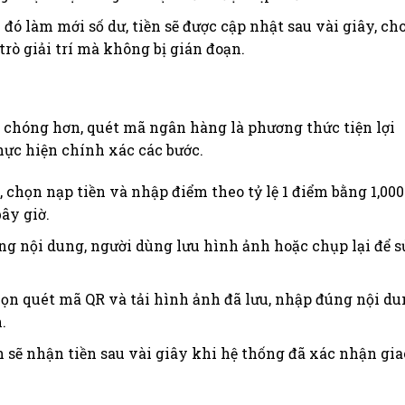
đó làm mới số dư, tiền sẽ được cập nhật sau vài giây, ch
rò giải trí mà không bị gián đoạn.
chóng hơn, quét mã ngân hàng là phương thức tiện lợi
hực hiện chính xác các bước.
chọn nạp tiền và nhập điểm theo tỷ lệ 1 điểm bằng 1,000
ây giờ.
ng nội dung, người dùng lưu hình ảnh hoặc chụp lại để s
ọn quét mã QR và tải hình ảnh đã lưu, nhập đúng nội d
.
n sẽ nhận tiền sau vài giây khi hệ thống đã xác nhận gia