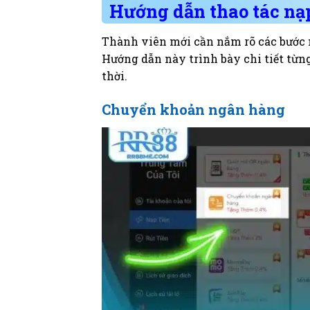
Hướng dẫn thao tác nạp
Thành viên mới cần nắm rõ các bước 
Hướng dẫn này trình bày chi tiết từng
thời.
Chuyển khoản ngân hàng