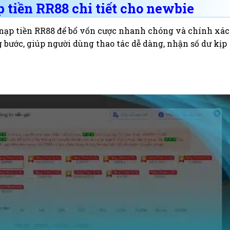
 tiền RR88 chi tiết cho newbie
nạp tiền RR88 để bổ vốn cược nhanh chóng và chính xác
 bước, giúp người dùng thao tác dễ dàng, nhận số dư kịp