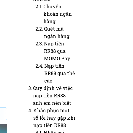
Chuyển
khoản ngân
hàng
Quét mã
ngân hàng
Nạp tiền
RR88 qua
MOMO Pay
Nạp tiền
RR88 qua thẻ
cào
Quy định về việc
nạp tiền RR88
anh em nên biết
Khắc phục một
số lỗi hay gặp khi
nạp tiền RR88
Nhập sai