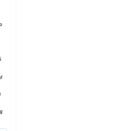
o
ố
ự
g
ng