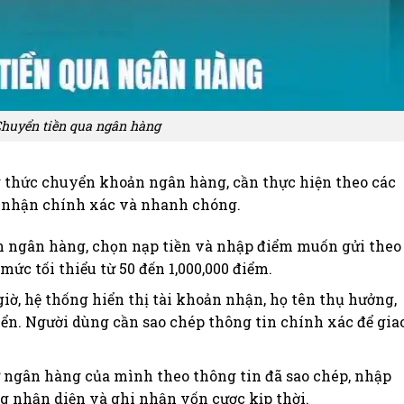
huyển tiền qua ngân hàng
 thức chuyển khoản ngân hàng, cần thực hiện theo các
i nhận chính xác và nhanh chóng.
 ngân hàng, chọn nạp tiền và nhập điểm muốn gửi theo 
mức tối thiểu từ 50 đến 1,000,000 điểm.
iờ, hệ thống hiển thị tài khoản nhận, họ tên thụ hưởng,
ển. Người dùng cần sao chép thông tin chính xác để gia
 ngân hàng của mình theo thông tin đã sao chép, nhập
g nhận diện và ghi nhận vốn cược kịp thời.