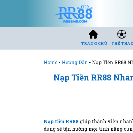
Skip
to
content
TRANG CHỦ
THỂ THA
Home
-
Hướng Dẫn
-
Nạp Tiền RR88 N
Nạp Tiền RR88 Nha
Nạp tiền RR88
giúp thành viên nhanh 
dùng sẽ tận hưởng mọi tính năng cùn