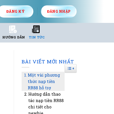
ĐĂNG KÝ
ĐĂNG NHẬP
HƯỚNG DẪN
TIN TỨC
BÀI VIẾT MỚI NHẤT
TOGGLE TABLE OF CONT
Một vài phương
thức nạp tiền
RR88 hỗ trợ
Hướng dẫn thao
tác nạp tiền RR88
chi tiết cho
newbie