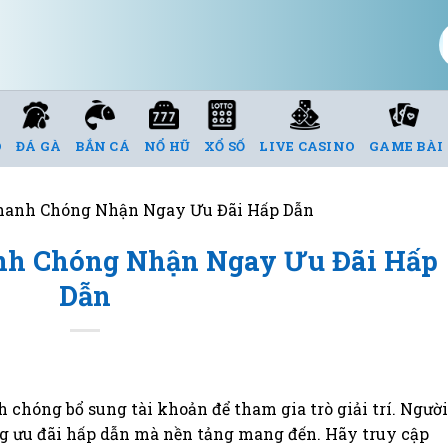
O
ĐÁ GÀ
BẮN CÁ
NỔ HŨ
XỔ SỐ
LIVE CASINO
GAME BÀI
hanh Chóng Nhận Ngay Ưu Đãi Hấp Dẫn
nh Chóng Nhận Ngay Ưu Đãi Hấp
Dẫn
chóng bổ sung tài khoản để tham gia trò giải trí. Người
g ưu đãi hấp dẫn mà nền tảng mang đến. Hãy truy cập