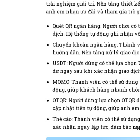
trải nghiệm giải trí. Nền tảng thiết k
anh em nhận ưu đãi và tham gia trò gi
Quét QR ngân hàng: Người chơi có 
dịch. Hệ thống tự động ghi nhận v
Chuyển khoản ngân hàng: Thành vi
hướng dẫn. Nền tảng xử lý giao dị
USDT: Người dùng có thể lựa chọn
dư ngay sau khi xác nhận giao dịch
MOMO: Thành viên có thể sử dụng v
động, giúp khách hàng nhanh chóng 
OTQR: Người dùng lựa chọn OTQR để
cập nhật tiền tự động, giúp anh em 
Thẻ cào: Thành viên có thể sử dụng
xác nhận ngay lập tức, đảm bảo
nạ