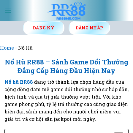
Skip
to
content
ĐĂNG KÝ
ĐĂNG NHẬP
Home
-
Nổ Hũ
Nổ Hũ RR88 – Sảnh Game Đổi Thưởng
Đẳng Cấp Hàng Đầu Hiện Nay
Nổ hũ RR88
đang trở thành lựa chọn hàng đầu của
cộng đồng đam mê game đổi thưởng nhờ sự hấp dẫn,
kịch tính và giá trị giải thưởng vượt trội. Với kho
game phong phú, tỷ lệ trả thưởng cao cùng giao diện
hiện đại, sảnh mang đến cho người chơi niềm vui
giải trí và cơ hội săn jackpot mỗi ngày.