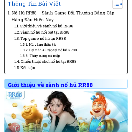
Thông Tin Bài Viết
Nổ Hũ RR88 – Sảnh Game Đổi Thưởng Đẳng Cấp
Hàng Đầu Hiện Nay
Giới thiệu về sảnh nổ hũ RR88
Sảnh nổ hũ nổi bật tại RR88
Top game nổ hũ tại RR88
Hũ vàng thần tài
Đại náo Ai Cập tại nổ hũ RR88
Thủy cung cá mập
Chiến thuật chơi nổ hũ tại RR88
Kết luận
Giới thiệu về sảnh nổ hũ RR88