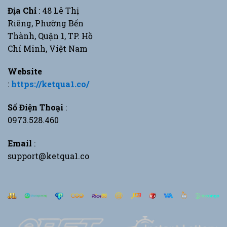
Địa Chỉ
: 48 Lê Thị
Riêng, Phường Bến
Thành, Quận 1, TP. Hồ
Chí Minh, Việt Nam
Website
:
https://ketqua1.co/
Số Điện Thoại
:
0973.528.460
Email
:
support@ketqua1.co