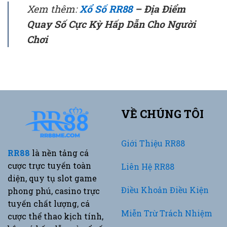
Xem thêm:
Xổ Số RR88
– Địa Điểm
Quay Số Cực Kỳ Hấp Dẫn Cho Người
Chơi
VỀ CHÚNG TÔI
Giới Thiệu RR88
RR88
là nền tảng cá
cược trực tuyến toàn
Liên Hệ RR88
diện, quy tụ slot game
Điều Khoản Điều Kiện
phong phú, casino trực
tuyến chất lượng, cá
Miễn Trừ Trách Nhiệm
cược thể thao kịch tính,