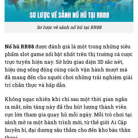
Sơ lược về sảnh nổ hũ tại RR88
Nổ hũ RR88
được đánh giá là một trong những siêu
phẩm slot game nổi bật nhất trên thị trường cá cược
trực tuyến hiện nay. Sở hữu giao diện 3D sắc nét,
hiệu ứng sống động cùng cách vận hành mượt mà
đã mang đến cho người chơi những trải nghiệm giải
trí chân thực và hấp dẫn.
Không ngạc nhiên khi chỉ sau một thời gian ngắn
ra mắt, nền tảng này đã thu hút lượng thành viên
cực lớn tham gia quay hũ mỗi ngày. Mỗi trò chơi tại
sảnh mở ra một hành trình mới, từ thế giới Ai Cập
huyền bí, đại dương sâu thẳm cho đến kho báu thần
thoại.