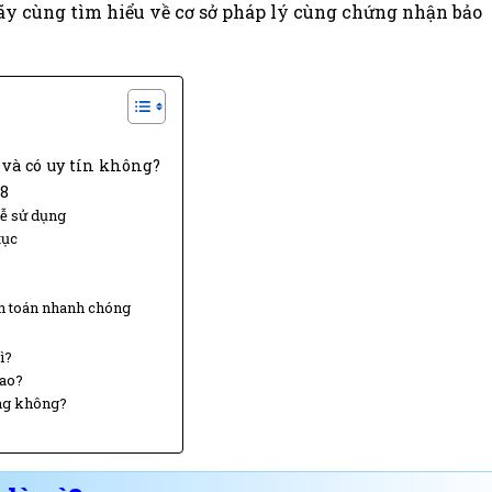
hãy cùng tìm hiểu về cơ sở pháp lý cùng chứng nhận bảo
 và có uy tín không?
88
dễ sử dụng
tục
nh toán nhanh chóng
ì?
sao?
óng không?