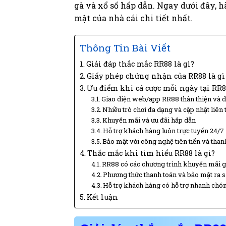
gà và xổ số hấp dẫn. Ngay dưới đây, 
mật của nhà cái chi tiết nhất.
Thông Tin Bài Viết
Giải đáp thắc mắc RR88 là gì?
Giấy phép chứng nhận của RR88 là gì
Ưu điểm khi cá cược mỗi ngày tại RR
Giao diện web/app RR88 thân thiện và 
Nhiều trò chơi đa dạng và cập nhật liên 
Khuyến mãi và ưu đãi hấp dẫn
Hỗ trợ khách hàng luôn trực tuyến 24/7
Bảo mật với công nghệ tiên tiến và tha
Thắc mắc khi tìm hiểu RR88 là gì?
RR88 có các chương trình khuyến mãi g
Phương thức thanh toán và bảo mật ra 
Hỗ trợ khách hàng có hỗ trợ nhanh ch
Kết luận