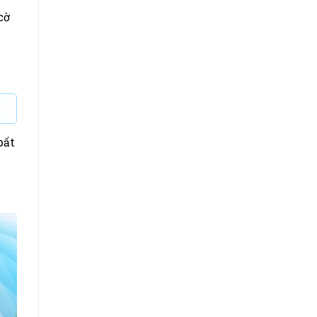
cờ
bất