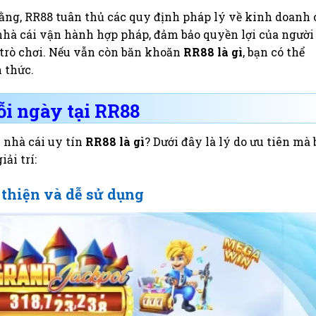
ằng, RR88 tuân thủ các quy định pháp lý về kinh doanh 
nhà cái vận hành hợp pháp, đảm bảo quyền lợi của người
 trò chơi. Nếu vẫn còn băn khoăn
RR88 là gì
, bạn có thể
 thức.
ỗi ngày tại RR88
 nhà cái uy tín
RR88 là gì
? Dưới đây là lý do ưu tiên mà 
ải trí:
thiện và dễ sử dụng