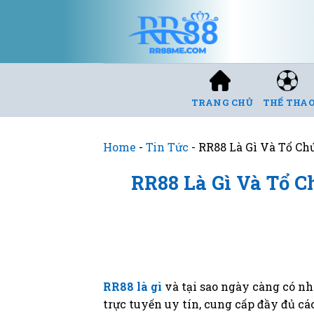
Skip
to
content
TRANG CHỦ
THỂ THA
Home
-
Tin Tức
-
RR88 Là Gì Và Tổ Ch
RR88 Là Gì Và Tổ 
RR88 là gì
và tại sao ngày càng có nh
trực tuyến uy tín, cung cấp đầy đủ các