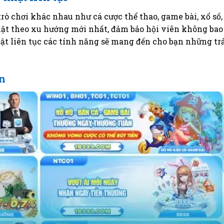
rò chơi khác nhau như cá cược thể thao, game bài, xổ số,
nhật theo xu hướng mới nhất, đảm bảo hội viên không bao
t liên tục các tính năng sẽ mang đến cho bạn những tr
n