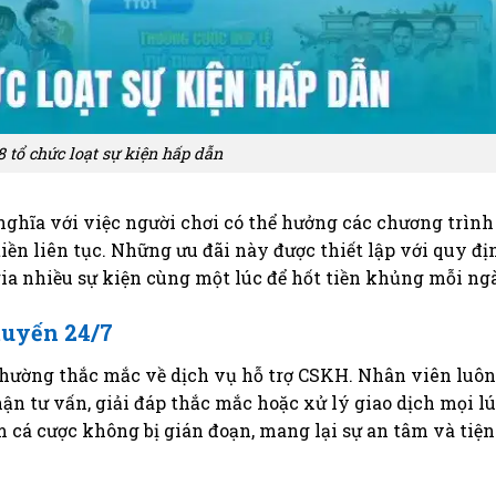
 tổ chức loạt sự kiện hấp dẫn
ghĩa với việc người chơi có thể hưởng các chương trình
ền liên tục. Những ưu đãi này được thiết lập với quy đị
gia nhiều sự kiện cùng một lúc để hốt tiền khủng mỗi ng
tuyến 24/7
 thường thắc mắc về dịch vụ hỗ trợ CSKH. Nhân viên luôn
hận tư vấn, giải đáp thắc mắc hoặc xử lý giao dịch mọi lú
 cá cược không bị gián đoạn, mang lại sự an tâm và tiện