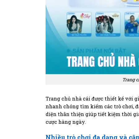
Trang c
Trang chủ nhà cái được thiết kế với gi
nhanh chóng tìm kiếm các trò chơi, đ
diện thân thiện giúp tiết kiệm thời g
cược hàng ngày.
Nhiều trò chơi đa dạng và cập