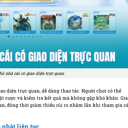
hủ nhà cái có giao diện trực quan
ao diện trực quan, dễ dàng thao tác. Người chơi có thể
ặt cược và kiểm tra kết quả mà không gặp khó khăn. Gia
ian, đồng thời giảm thiểu rủi ro nhầm lẫn khi tham gia c
 nhật liên tục