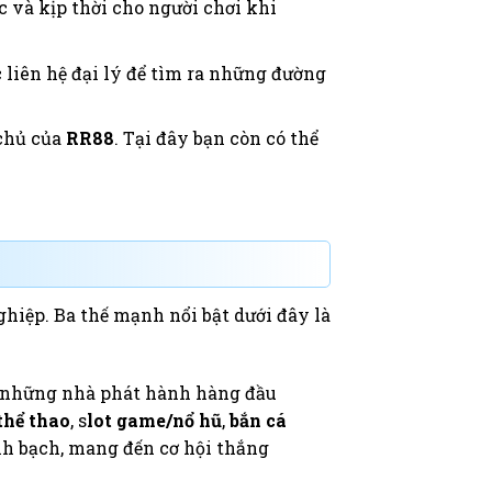
 và kịp thời cho người chơi khi
c liên hệ đại lý để tìm ra những đường
 chủ của
RR88
. Tại đây bạn còn có thể
hiệp. Ba thế mạnh nổi bật dưới đây là
từ những nhà phát hành hàng đầu
thể thao
, s
lot game/nổ hũ
,
bắn cá
inh bạch, mang đến cơ hội thắng