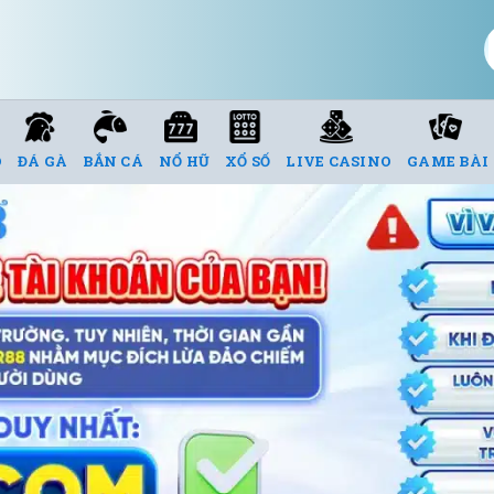
O
ĐÁ GÀ
BẮN CÁ
NỔ HŨ
XỔ SỐ
LIVE CASINO
GAME BÀI