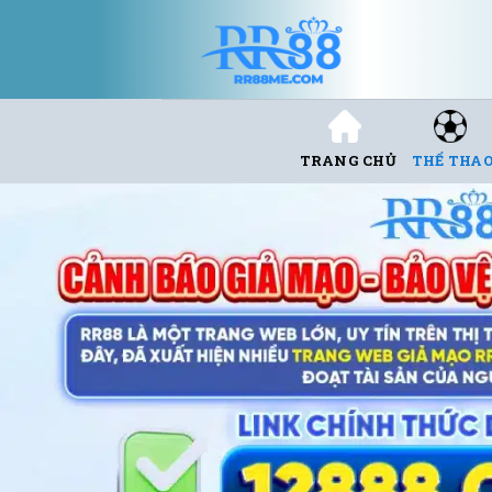
Skip
to
content
TRANG CHỦ
THỂ THA