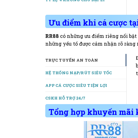
Ưu điểm khi cá cược tạ
RR88
có những ưu điểm riêng nổi bật 
những yếu tố được cảm nhận rõ ràng 
TRỰC TUYẾN AN TOÀN
HỆ THỐNG NẠP/RÚT SIÊU TỐC
APP CÁ CƯỢC SIÊU TIỆN LỢI
CSKH HỖ TRỢ 24/7
Tổng hợp khuyến mãi k