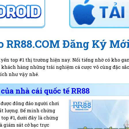
o RR88.COM Đăng Ký Mới
tuyến top #1 thị trường hiện nay. Nổi tiếng nhờ có kho 
khách hàng những trải nghiệm cá cược vô cùng đặc sắc
hích như vậy nhé.
 của nhà cái quốc tế RR88
n được đông đảo người chơi
hất lượng. Để minh chứng
 top #1, dưới đây là chứng
à giám sát cở bạc trực